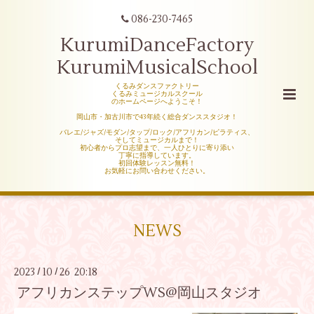
086-230-7465
KurumiDanceFactory
KurumiMusicalSchool
くるみダンスファクトリー
くるみミュージカルスクール
のホームページへようこそ！
岡山市・加古川市で43年続く総合ダンススタジオ！
バレエ/ジャズ/モダン/タップ/ロック/アフリカン/ピラティス、
そしてミュージカルまで！
初心者からプロ志望まで、一人ひとりに寄り添い
丁寧に指導しています。
初回体験レッスン無料！
お気軽にお問い合わせください。
NEWS
2023
10
26 20:18
/
/
アフリカンステップWS@岡山スタジオ