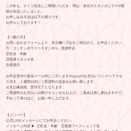
この冬も、ケイコ先生にご帰国いただき、岡山・加古川スタジオにてWS開
講が決定いたしました。
お申し込み方法は以下の通りです。
お待ちしております！
【一般の方】
お問い合わせフォーム
より、本文欄へ下記をご明記の上、お申込ください。
①「コンテンポラリーモダンWS」受講申込
②氏名・年齢
③受講スタジオ名
④受講日
お申込受付の返信メール内にございますPaypayのお支払いリンクへアクセ
ス頂き、１週間以内にご受講料の送金をお願い致します。
お支払確認後、受付完了となります。
ご受講料のお支払い以降のキャンセルおよび、ご返金は致し兼ねますので、
予めご了承のほど、お願い申し上げます。
【メンバー】
公式LINEメッセージにてお申込ください。
メッセージ内容 ▶ ①氏名・年齢 ②受講ワークショップ名