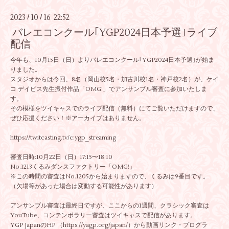
2023
10
16 22:52
/
/
バレエコンクール｢YGP2024日本予選｣ライブ
配信
今年も、10月15日（日）よりバレエコンクール｢YGP2024日本予選｣が始ま
りました。
スタジオからは今回、8名（岡山校5名・加古川校1名・神戸校2名）が、ケイ
コ デイビス先生振付作品「OMG!」でアンサンブル審査に参加いたしま
す。
その模様をツイキャスでのライブ配信（無料）にてご覧いただけますので、
ぜひ応援ください！※アーカイブはありません。
https://twitcasting.tv/c:ygp_streaming
審査日時:10月22日（日）17:15〜18:10
No.1213くるみダンスファクトリー「OMG!」
※この時間の審査はNo.1205から始まりますので、くるみは9番目です。
（欠場等があった場合は変動する可能性があります）
アンサンブル審査は最終日ですが、ここからの1週間、クラシック審査は
YouTube、コンテンポラリー審査はツイキャスで配信があります。
YGP JapanのHP （
https://yagp.org/japan/
）から動画リンク・プログラ