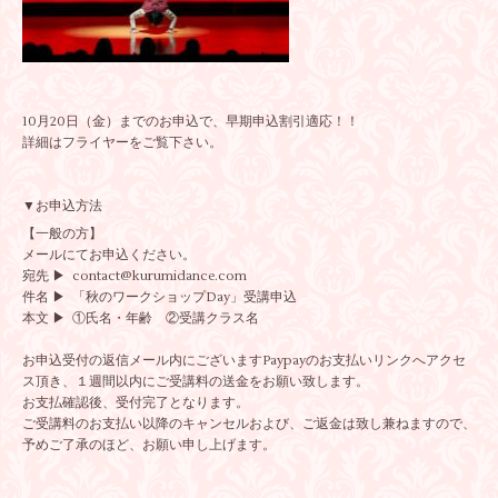
10月20日（金）までのお申込で、早期申込割引適応！！
詳細はフライヤーをご覧下さい。
▼お申込方法
【一般の方】
メールにてお申込ください。
宛先 ▶ contact@kurumidance.com
件名 ▶ 「秋のワークショップDay」受講申込
本文 ▶ ①氏名・年齢 ②受講クラス名
お申込受付の返信メール内にございますPaypayのお支払いリンクへアクセ
ス頂き、１週間以内にご受講料の送金をお願い致します。
お支払確認後、受付完了となります。
ご受講料のお支払い以降のキャンセルおよび、ご返金は致し兼ねますので、
予めご了承のほど、お願い申し上げます。