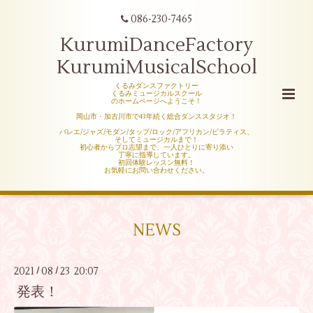
086-230-7465
KurumiDanceFactory
KurumiMusicalSchool
くるみダンスファクトリー
くるみミュージカルスクール
のホームページへようこそ！
岡山市・加古川市で43年続く総合ダンススタジオ！
バレエ/ジャズ/モダン/タップ/ロック/アフリカン/ピラティス、
そしてミュージカルまで！
初心者からプロ志望まで、一人ひとりに寄り添い
丁寧に指導しています。
初回体験レッスン無料！
お気軽にお問い合わせください。
NEWS
2021
08
23 20:07
/
/
発表！