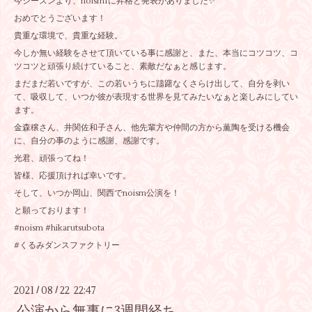
今シーズンより、noism1に昇格と発表がありました✨
おめでとうございます！
貴重な環境で、貴重な経験。
今しか無い経験をさせて頂いている事に感謝と、また、本当にコツコツ、コ
ツコツと頑張り続けていること、素敵だなぁと感じます。
まだまだ若いですが、この若いうちに躊躇なくさらけ出して、自分を剥い
て、吸収して、いつか彼が表現する世界を見てみたいなぁと楽しみにしてい
ます。
金森穣さん、井関佐和子さん、他先輩方や仲間の方から薫陶を受ける機会
に、自分の事のように感謝、感謝です。
光君、頑張ってね！
皆様、応援頂ければ幸いです。
そして、いつか岡山、関西でnoism公演を！
と願っております！
#noism #hikarutsubota
#くるみダンスファクトリー
2021
08
22 22:47
/
/
公演から無事に3週間経ち、、、