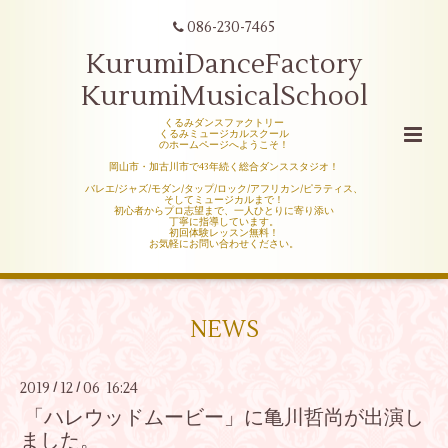
086-230-7465
KurumiDanceFactory
KurumiMusicalSchool
くるみダンスファクトリー
くるみミュージカルスクール
のホームページへようこそ！
岡山市・加古川市で43年続く総合ダンススタジオ！
バレエ/ジャズ/モダン/タップ/ロック/アフリカン/ピラティス、
そしてミュージカルまで！
初心者からプロ志望まで、一人ひとりに寄り添い
丁寧に指導しています。
初回体験レッスン無料！
お気軽にお問い合わせください。
NEWS
2019
12
06 16:24
/
/
「ハレウッドムービー」に亀川哲尚が出演し
ました。