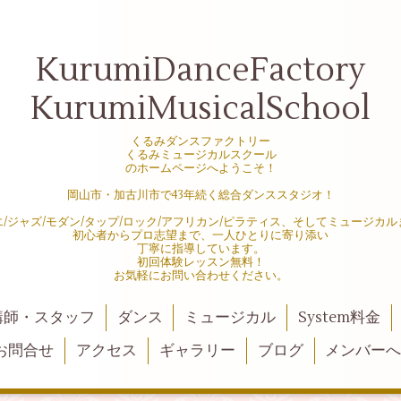
KurumiDanceFactory
KurumiMusicalSchool
くるみダンスファクトリー
くるみミュージカルスクール
のホームページへようこそ！
岡山市・加古川市で43年続く総合ダンススタジオ！
エ/ジャズ/モダン/タップ/ロック/アフリカン/ピラティス、そしてミュージカル
初心者からプロ志望まで、一人ひとりに寄り添い
丁寧に指導しています。
初回体験レッスン無料！
お気軽にお問い合わせください。
講師・スタッフ
ダンス
ミュージカル
System料金
お問合せ
アクセス
ギャラリー
ブログ
メンバー