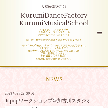
086-230-7465
KurumiDanceFactory
KurumiMusicalSchool
くるみダンスファクトリー
くるみミュージカルスクール
のホームページへようこそ！
岡山市・加古川市で43年続く総合ダンススタジオ！
バレエ/ジャズ/モダン/タップ/ロック/アフリカン/ピラティス、
そしてミュージカルまで！
初心者からプロ志望まで、一人ひとりに寄り添い
丁寧に指導しています。
初回体験レッスン無料！
お気軽にお問い合わせください。
NEWS
2023
09
22 09:07
/
/
K-popワークショップ＠加古川スタジオ