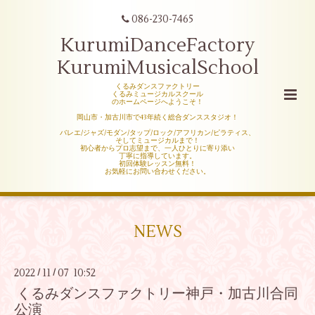
086-230-7465
KurumiDanceFactory
KurumiMusicalSchool
くるみダンスファクトリー
くるみミュージカルスクール
のホームページへようこそ！
岡山市・加古川市で43年続く総合ダンススタジオ！
バレエ/ジャズ/モダン/タップ/ロック/アフリカン/ピラティス、
そしてミュージカルまで！
初心者からプロ志望まで、一人ひとりに寄り添い
丁寧に指導しています。
初回体験レッスン無料！
お気軽にお問い合わせください。
NEWS
2022
11
07 10:52
/
/
くるみダンスファクトリー神戸・加古川合同
公演