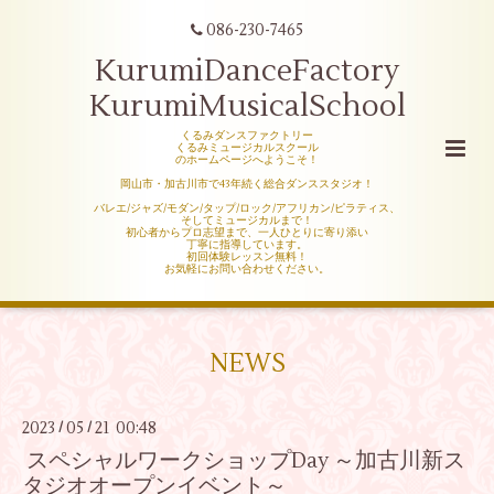
086-230-7465
KurumiDanceFactory
KurumiMusicalSchool
くるみダンスファクトリー
くるみミュージカルスクール
のホームページへようこそ！
岡山市・加古川市で43年続く総合ダンススタジオ！
バレエ/ジャズ/モダン/タップ/ロック/アフリカン/ピラティス、
そしてミュージカルまで！
初心者からプロ志望まで、一人ひとりに寄り添い
丁寧に指導しています。
初回体験レッスン無料！
お気軽にお問い合わせください。
NEWS
2023
05
21 00:48
/
/
スペシャルワークショップDay ～加古川新ス
タジオオープンイベント～