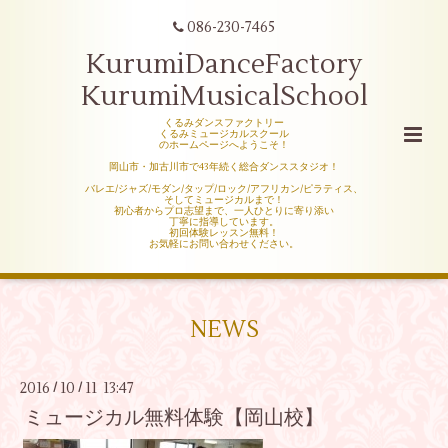
086-230-7465
KurumiDanceFactory
KurumiMusicalSchool
くるみダンスファクトリー
くるみミュージカルスクール
のホームページへようこそ！
岡山市・加古川市で43年続く総合ダンススタジオ！
バレエ/ジャズ/モダン/タップ/ロック/アフリカン/ピラティス、
そしてミュージカルまで！
初心者からプロ志望まで、一人ひとりに寄り添い
丁寧に指導しています。
初回体験レッスン無料！
お気軽にお問い合わせください。
NEWS
2016
10
11 13:47
/
/
ミュージカル無料体験【岡山校】