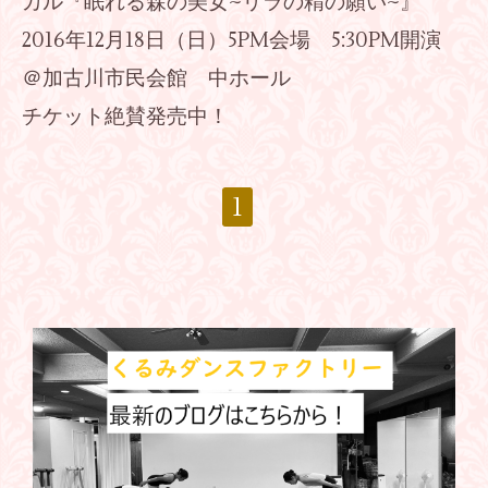
カル『眠れる森の美女~リラの精の願い~』
2016年12月18日（日）5PM会場 5:30PM開演
＠加古川市民会館 中ホール
チケット絶賛発売中！
1