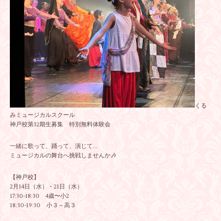
くる
みミュージカルスクール
神戸校第32期生募集 特別無料体験会
一緒に歌って、踊って、演じて...
ミュージカルの舞台へ挑戦しませんか🎶
【神戸校】
2月14日（水）・21日（水）
17:30-18:30 4歳〜小2
18:30-19:30 小３～高３