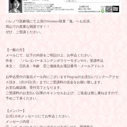
ハレノワ題劇場にて上演のNoism×鼓童「鬼」へも出演。
岡山での貴重な開講です！！
ぜひ、ご受講ください。
【一般の方】
メールにて、以下の内容をご明記の上、お申込ください。
件名： 「バレエバー＆コンテンポラリーモダンWS」受講申込
本文： ①氏名・年齢 ②ご連絡先お電話番号・メールアドレス
お申込受付の返信メール内にございますPaypayのお支払いリンクへアクセ
ス頂き、1月29日(月）までにご受講料の送金をお願い致します。
お支払確認後、受付完了となります。
ご受講料のお支払い以降のキャンセルおよび、ご返金は致し兼ねますので、
予めご了承ください。
【メンバー】
公式LINEメッセージにてお申込ください。
メッセージ内容 ：