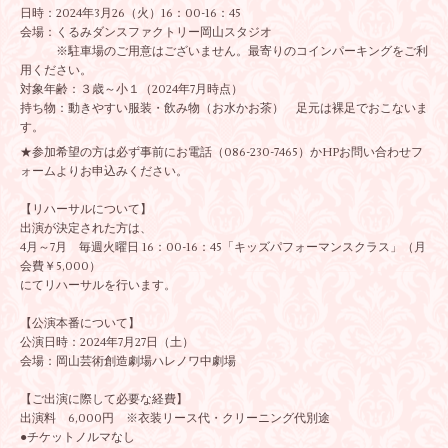
日時：2024年3月26（火）16：00-16：45
会場：くるみダンスファクトリー岡山スタジオ
※駐車場のご用意はございません。最寄りのコインパーキングをご利
用ください。
対象年齢：３歳～小１（2024年7月時点）
持ち物：動きやすい服装・飲み物（お水かお茶） 足元は裸足でおこないま
す。
★参加希望の方は必ず事前にお電話（086-230-7465）かHP
お問い合わせフ
ォーム
よりお申込みください。
【リハーサルについて】
出演が決定された方は、
4月～7月 毎週火曜日 16：00-16：45「キッズパフォーマンスクラス」（月
会費￥5,000）
にてリハーサルを行います。
【公演本番について】
公演日時：2024年7月27日（土）
会場：岡山芸術創造劇場ハレノワ中劇場
【ご出演に際して必要な経費】
出演料 6,000円 ※衣装リース代・クリーニング代別途
●チケットノルマなし