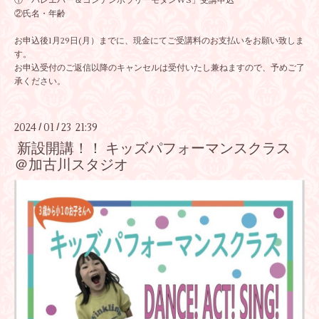
①「バレエバー＆コンテンポラリーモダンWS」受講申込
②氏名・年齢
お申込後1月29日(月）までに、現金にてご受講料のお支払いをお願い致しま
す。
お申込受付のご返信以降のキャンセルは受付いたし兼ねますので、予めご了
承ください。
2024
01
23 21:39
/
/
新設開講！！ キッズパフォーマンスクラス
＠加古川スタジオ