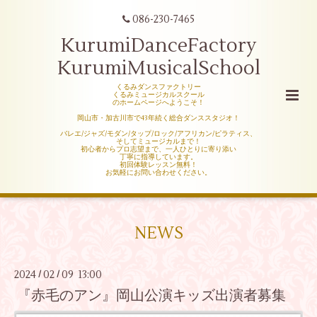
086-230-7465
KurumiDanceFactory
KurumiMusicalSchool
くるみダンスファクトリー
くるみミュージカルスクール
のホームページへようこそ！
岡山市・加古川市で43年続く総合ダンススタジオ！
バレエ/ジャズ/モダン/タップ/ロック/アフリカン/ピラティス、
そしてミュージカルまで！
初心者からプロ志望まで、一人ひとりに寄り添い
丁寧に指導しています。
初回体験レッスン無料！
お気軽にお問い合わせください。
NEWS
2024
02
09 13:00
/
/
『赤毛のアン』岡山公演キッズ出演者募集