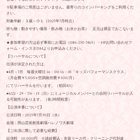
※駐車場のご用意はございません。最寄りのコインパーキングをご利用くだ
さい。
対象年齢：３歳～小１（2025年7月時点）
持ち物：動きやすい服装・飲み物（お水かお茶） 足元は裸足でおこないま
す。
★参加希望の方は必ず事前にお電話（086-230-7465）・HPお問い合わせフ
ォーム・インスタDMよりお申込みください。
【リハーサルについて】
出演が決定された方は、
●4月～7月 毎週火曜日 16：00-16：45「キッズパフォーマンスクラス」
（月会費￥5,000+空調維持費￥500/月）
にてリハーサルを行います。（初回4/1）
●6/22・29・7/6・13（日）にミュージカルメンバーとの合同リハーサルが入
る可能性があります。（各2時間程度）
【公演本番について】
公演日時：2025年7月30日（水）
会場：岡山芸術創造劇場ハレノワ大劇場
【ご出演に際して必要な経費】
出演料 10,000円 ※諸経費込・衣装リース代・クリーニング代別途