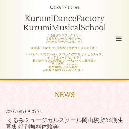
086-230-7465
KurumiDanceFactory
KurumiMusicalSchool
くるみダンスファクトリー
くるみミュージカルスクール
のホームページへようこそ！
岡山市・加古川市で43年続く総合ダンススタジオ！
バレエ/ジャズ/モダン/タップ/ロック/アフリカン/ピラティス、
そしてミュージカルまで！
初心者からプロ志望まで、一人ひとりに寄り添い
丁寧に指導しています。
初回体験レッスン無料！
お気軽にお問い合わせください。
NEWS
2025
08
09 09:34
/
/
くるみミュージカルスクール岡山校 第36期生
募集 特別無料体験会