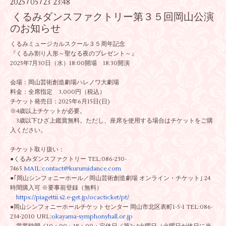
2025
05
23 23:48
/
/
くるみダンスファクトリー第３５回岡山公演
のお知らせ
くるみミュージカルスクール３５周年記念
『くるみ割り人形～聖なる夜のプレゼント～』
2025年7月30日（水）18:00開場 18:30開演
会場：岡山芸術創造劇場ハレノワ大劇場
料金：全席指定 3,000円（税込）
チケット発売日：2025年6月15日(日)
※4歳以上チケットが必要。
3歳以下ひざ上鑑賞無料。ただし、
座席を使用する場合はチケットをご購
入ください。
チケット取り扱い：
●くるみダンスファクトリー TEL:086-230-
7465
MAIL:contact@kurumidance.com
●｢岡山シンフォニーホール／岡山芸術創造劇場 オンライン・チケット｣ 24
時間購入可 ※要事前登録（無料）
https://piagettii.s2.e-get.jp/
ocacticket/pt/
●岡山シンフォニーホールチケットセンター 岡山市北区表町1-5-1 TEL:086-
234-2010 URL:
okayama-symphonyhall.or.jp