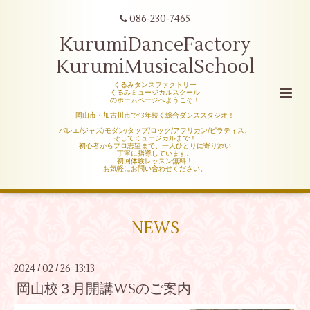
086-230-7465
KurumiDanceFactory
KurumiMusicalSchool
くるみダンスファクトリー
くるみミュージカルスクール
のホームページへようこそ！
岡山市・加古川市で43年続く総合ダンススタジオ！
バレエ/ジャズ/モダン/タップ/ロック/アフリカン/ピラティス、
そしてミュージカルまで！
初心者からプロ志望まで、一人ひとりに寄り添い
丁寧に指導しています。
初回体験レッスン無料！
お気軽にお問い合わせください。
NEWS
2024
02
26 13:13
/
/
岡山校３月開講WSのご案内