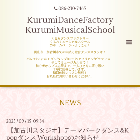
086-230-7465
KurumiDanceFactory
KurumiMusicalSchool
くるみダンスファクトリー
くるみミュージカルスクール
のホームページへようこそ！
岡山市・加古川市で43年続く総合ダンススタジオ！
バレエ/ジャズ/モダン/タップ/ロック/アフリカン/ピラティス、
そしてミュージカルまで！
初心者からプロ志望まで、一人ひとりに寄り添い
丁寧に指導しています。
初回体験レッスン無料！
お気軽にお問い合わせください。
NEWS
2025
09
15 09:34
/
/
【加古川スタジオ】テーマパークダンス&K-
popダンス Workshopのお知らせ