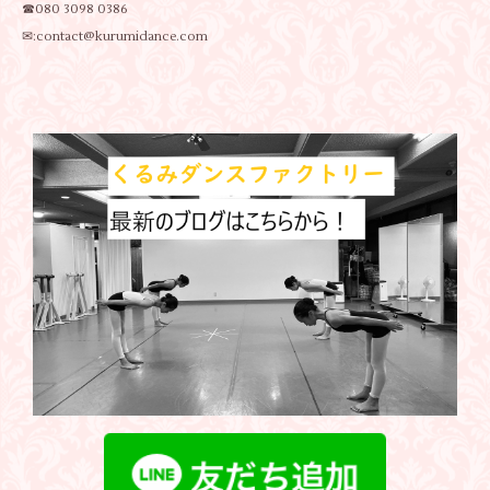
☎080 3098 0386
✉:contact@kurumidance.com