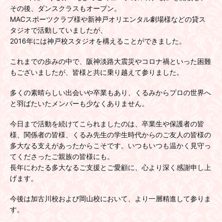
その後、ダンスクラスもオープン。
MACスポーツクラブ様や新神戸オリエンタル劇場様
などの貸ス
タジオで活動していましたが、
2016年には神戸校スタジオを構えることができました。
これまでの歩みの中で、阪神淡路大震災や
コロナ禍といった困難
もございましたが、
皆様と共に乗り越えて参りました。
多くの素晴らしい出会いや卒業もあり、
くるみからプロの世界へ
と羽ばたいた
メンバーも少なくありません。
今日まで活動を続けてこられましたのは、
卒業生や保護者の皆
様、関係者の皆様、
くるみ先生の学生時代からのご友人の皆様の
多大なる支えがあったからこそです。
いつもいつも温かく見守っ
てくださった
ご親族の皆様にも。
長年にわたる多大なるご支援とご愛顧に、
心より深く感謝申し上
げます。
今後は加古川校および岡山校において、
より一層精進して参りま
す。