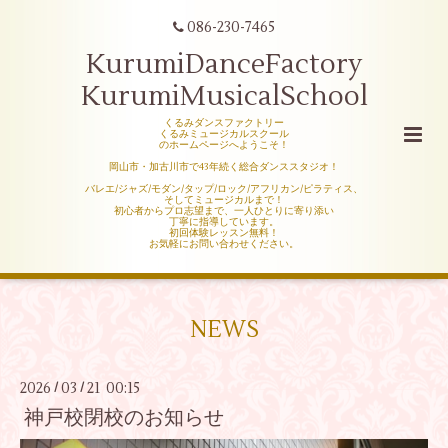
086-230-7465
KurumiDanceFactory
KurumiMusicalSchool
くるみダンスファクトリー
くるみミュージカルスクール
のホームページへようこそ！
岡山市・加古川市で43年続く総合ダンススタジオ！
バレエ/ジャズ/モダン/タップ/ロック/アフリカン/ピラティス、
そしてミュージカルまで！
初心者からプロ志望まで、一人ひとりに寄り添い
丁寧に指導しています。
初回体験レッスン無料！
お気軽にお問い合わせください。
NEWS
2026
03
21 00:15
/
/
神戸校閉校のお知らせ