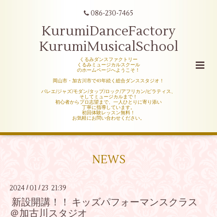
086-230-7465
KurumiDanceFactory
KurumiMusicalSchool
くるみダンスファクトリー
くるみミュージカルスクール
のホームページへようこそ！
岡山市・加古川市で43年続く総合ダンススタジオ！
バレエ/ジャズ/モダン/タップ/ロック/アフリカン/ピラティス、
そしてミュージカルまで！
初心者からプロ志望まで、一人ひとりに寄り添い
丁寧に指導しています。
初回体験レッスン無料！
お気軽にお問い合わせください。
NEWS
2024
01
23 21:39
/
/
新設開講！！ キッズパフォーマンスクラス
＠加古川スタジオ