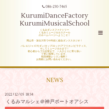
086-230-7465
KurumiDanceFactory
KurumiMusicalSchool
くるみダンスファクトリー
くるみミュージカルスクール
のホームページへようこそ！
岡山市・加古川市で43年続く総合ダンススタジオ！
バレエ/ジャズ/モダン/タップ/ロック/アフリカン/ピラティス、
そしてミュージカルまで！
初心者からプロ志望まで、一人ひとりに寄り添い
丁寧に指導しています。
初回体験レッスン無料！
お気軽にお問い合わせください。
NEWS
2022
12
05 18:34
/
/
くるみマルシェ＠神戸ポートオアシス