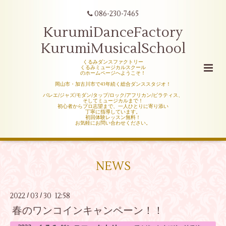
086-230-7465
KurumiDanceFactory
KurumiMusicalSchool
くるみダンスファクトリー
くるみミュージカルスクール
のホームページへようこそ！
岡山市・加古川市で43年続く総合ダンススタジオ！
バレエ/ジャズ/モダン/タップ/ロック/アフリカン/ピラティス、
そしてミュージカルまで！
初心者からプロ志望まで、一人ひとりに寄り添い
丁寧に指導しています。
初回体験レッスン無料！
お気軽にお問い合わせください。
NEWS
2022
03
30 12:58
/
/
春のワンコインキャンペーン！！