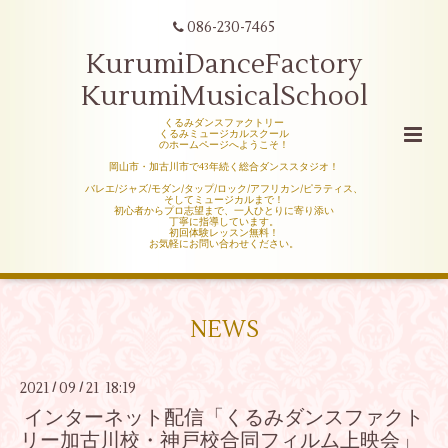
086-230-7465
KurumiDanceFactory
KurumiMusicalSchool
くるみダンスファクトリー
くるみミュージカルスクール
のホームページへようこそ！
岡山市・加古川市で43年続く総合ダンススタジオ！
バレエ/ジャズ/モダン/タップ/ロック/アフリカン/ピラティス、
そしてミュージカルまで！
初心者からプロ志望まで、一人ひとりに寄り添い
丁寧に指導しています。
初回体験レッスン無料！
お気軽にお問い合わせください。
NEWS
2021
09
21 18:19
/
/
インターネット配信「くるみダンスファクト
リー加古川校・神戸校合同フィルム上映会」