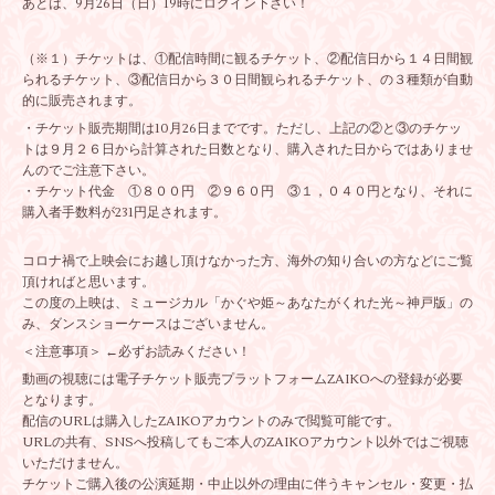
あとは、9月26日（日）19時にログイン下さい！
（※１）チケットは、①配信時間に観るチケット、②配信日から１４日間観
られるチケット、③配信日から３０日間観られるチケット、の３種類が自動
的に販売されます。
・チケット販売期間は10月26日までです。ただし、上記の②と③のチケッ
トは９月２６日から計算された日数となり、購入された日からではありませ
んのでご注意下さい。
・チケット代金 ①８００円 ②９６０円 ③１，０４０円となり、それに
購入者手数料が231円足されます。
コロナ禍で上映会にお越し頂けなかった方、海外の知り合いの方などにご覧
頂ければと思います。
この度の上映は、ミュージカル「かぐや姫～あなたがくれた光～神戸版」の
み、ダンスショーケースはございません。
＜注意事項＞ ←必ずお読みください！
動画の視聴には電子チケット販売プラットフォームZAIKOへの登録が必要
となります。
配信のURLは購入したZAIKOアカウントのみで閲覧可能です。
URLの共有、SNSへ投稿してもご本人のZAIKOアカウント以外ではご視聴
いただけません。
チケットご購入後の公演延期・中止以外の理由に伴うキャンセル・変更・払