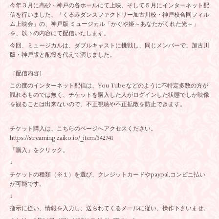
今年３月に高砂・神戸の各ホールにて上映、そして５月にインターネット配
信を行いました、「くるみダンスファクトリー加古川校・神戸校合同フィル
ム上映会」の、神戸版 ミュージカル「かぐや姫～あなたがくれた光～」
を、以下の内容にて配信いたします。
今回、ミュージカルは、ダブルキャストに挑戦し、同じメンバーで、加古川
版・神戸版と配役を代えて演じました。
［配信内容］
この度のインターネット配信は、You Tube などのように不特定多数の方が
観れるものでは無く、チケットを購入した人がログインした状態でしか映像
を観ることは出来ないので、不正視聴や不正拡散を防止できます。
チケット購入は、こちらのページへアクセスください。
https://streaming.zaiko.io/_item/342741
「購入」をクリック。
↓
チケットの種類（※１）を選び、クレジットカードやpaypal,コンビニ払い
が可能です。
↓
指示に従い、情報を入力し、送られてくるメールに従い、操作下さいませ。