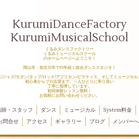
KurumiDanceFactory
KurumiMusicalSchool
くるみダンスファクトリー
くるみミュージカルスクール
のホームページへようこそ！
岡山市・加古川市で43年続く総合ダンススタジオ！
エ/ジャズ/モダン/タップ/ロック/アフリカン/ピラティス、そしてミュージカル
初心者からプロ志望まで、一人ひとりに寄り添い
丁寧に指導しています。
初回体験レッスン無料！
お気軽にお問い合わせください。
講師・スタッフ
ダンス
ミュージカル
System料金
お問合せ
アクセス
ギャラリー
ブログ
メンバー