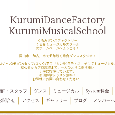
KurumiDanceFactory
KurumiMusicalSchool
くるみダンスファクトリー
くるみミュージカルスクール
のホームページへようこそ！
岡山市・加古川市で43年続く総合ダンススタジオ！
エ/ジャズ/モダン/タップ/ロック/アフリカン/ピラティス、そしてミュージカル
初心者からプロ志望まで、一人ひとりに寄り添い
丁寧に指導しています。
初回体験レッスン無料！
お気軽にお問い合わせください。
講師・スタッフ
ダンス
ミュージカル
System料金
お問合せ
アクセス
ギャラリー
ブログ
メンバー