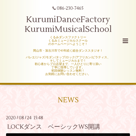
086-230-7465
KurumiDanceFactory
KurumiMusicalSchool
くるみダンスファクトリー
くるみミュージカルスクール
のホームページへようこそ！
岡山市・加古川市で43年続く総合ダンススタジオ！
バレエ/ジャズ/モダン/タップ/ロック/アフリカン/ピラティス、
そしてミュージカルまで！
初心者からプロ志望まで、一人ひとりに寄り添い
丁寧に指導しています。
初回体験レッスン無料！
お気軽にお問い合わせください。
NEWS
2020
08
24 15:48
/
/
LOCKダンス ベーシックWS開講