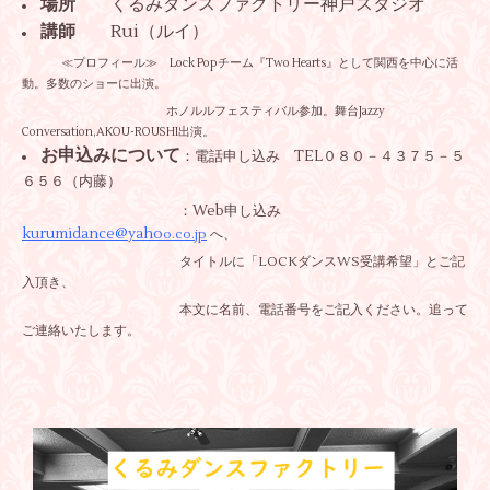
場所
くるみダンスファクトリー神戸スタジオ
講師
Rui（ルイ）
≪プロフィール≫ Lock Popチーム『Two Hearts』として関西を中心に活
動。多数のショーに出演。
ホノルルフェスティバル参加。舞台Jazzy
Conversation,AKOU-ROUSHI出演。
お申込みについて
：電話申し込み TEL０８０－４３７５－５
６５６（内藤）
：Web申し込み
kurumidance@yaho
o.co.jp
へ、
タイトルに「LOCKダンスWS受講希望」とご記
入頂き、
本文に名前、電話番号をご記入ください。追って
ご連絡いたします。