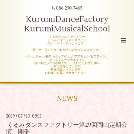
086-230-7465
KurumiDanceFactory
KurumiMusicalSchool
くるみダンスファクトリー
くるみミュージカルスクール
のホームページへようこそ！
岡山市・加古川市で43年続く総合ダンススタジオ！
バレエ/ジャズ/モダン/タップ/ロック/アフリカン/ピラティス、
そしてミュージカルまで！
初心者からプロ志望まで、一人ひとりに寄り添い
丁寧に指導しています。
初回体験レッスン無料！
お気軽にお問い合わせください。
NEWS
2019
07
10 09:11
/
/
くるみダンスファクトリー第29回岡山定期公
演 開催