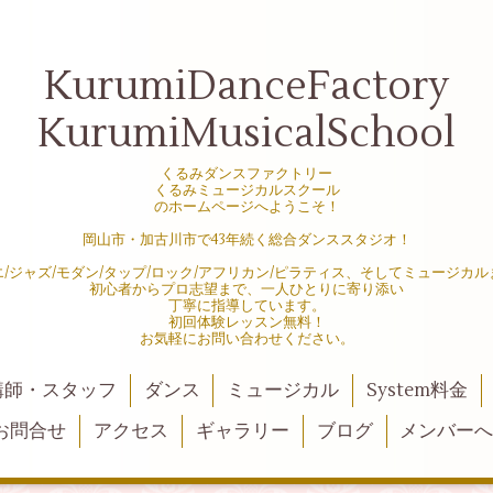
KurumiDanceFactory
KurumiMusicalSchool
くるみダンスファクトリー
くるみミュージカルスクール
のホームページへようこそ！
岡山市・加古川市で43年続く総合ダンススタジオ！
エ/ジャズ/モダン/タップ/ロック/アフリカン/ピラティス、そしてミュージカル
初心者からプロ志望まで、一人ひとりに寄り添い
丁寧に指導しています。
初回体験レッスン無料！
お気軽にお問い合わせください。
講師・スタッフ
ダンス
ミュージカル
System料金
お問合せ
アクセス
ギャラリー
ブログ
メンバー