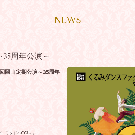
NEWS
～35周年公演～
回岡山定期公演～35周年
ーランドへGO!～」