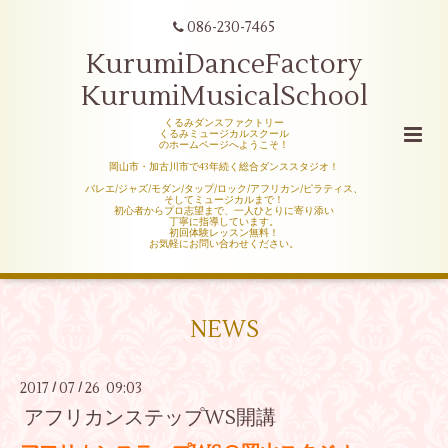
086-230-7465
KurumiDanceFactory
KurumiMusicalSchool
くるみダンスファクトリー
くるみミュージカルスクール
のホームページへようこそ！
岡山市・加古川市で43年続く総合ダンススタジオ！
バレエ/ジャズ/モダン/タップ/ロック/アフリカン/ピラティス、
そしてミュージカルまで！
初心者からプロ志望まで、一人ひとりに寄り添い
丁寧に指導しています。
初回体験レッスン無料！
お気軽にお問い合わせください。
NEWS
2017
07
26 09:03
/
/
アフリカンステップWS開講