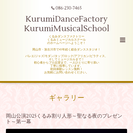
086-230-7465
KurumiDanceFactory
KurumiMusicalSchool
くるみダンスファクトリー
くるみミュージカルスクール
のホームページへようこそ！
岡山市・加古川市で43年続く総合ダンススタジオ！
バレエ/ジャズ/モダン/タップ/ロック/アフリカン/ピラティス、
そしてミュージカルまで！
初心者からプロ志望まで、一人ひとりに寄り添い
丁寧に指導しています。
初回体験レッスン無料！
お気軽にお問い合わせください。
ギャラリー
岡山公演2025くるみ割り人形～聖なる夜のプレゼン
ト～第一幕