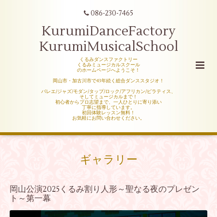
086-230-7465
KurumiDanceFactory
KurumiMusicalSchool
くるみダンスファクトリー
くるみミュージカルスクール
のホームページへようこそ！
岡山市・加古川市で43年続く総合ダンススタジオ！
バレエ/ジャズ/モダン/タップ/ロック/アフリカン/ピラティス、
そしてミュージカルまで！
初心者からプロ志望まで、一人ひとりに寄り添い
丁寧に指導しています。
初回体験レッスン無料！
お気軽にお問い合わせください。
ギャラリー
岡山公演2025くるみ割り人形～聖なる夜のプレゼン
ト～第一幕