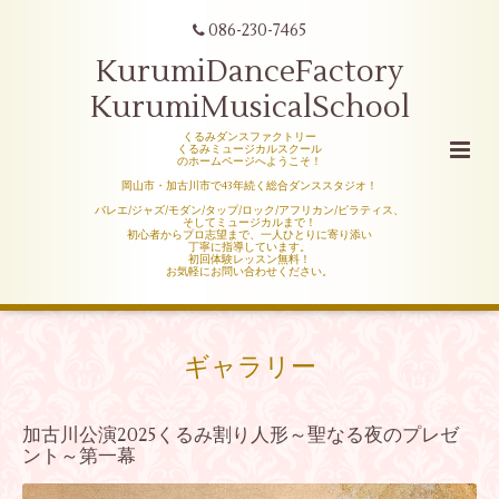
086-230-7465
KurumiDanceFactory
KurumiMusicalSchool
くるみダンスファクトリー
くるみミュージカルスクール
のホームページへようこそ！
岡山市・加古川市で43年続く総合ダンススタジオ！
バレエ/ジャズ/モダン/タップ/ロック/アフリカン/ピラティス、
そしてミュージカルまで！
初心者からプロ志望まで、一人ひとりに寄り添い
丁寧に指導しています。
初回体験レッスン無料！
お気軽にお問い合わせください。
ギャラリー
加古川公演2025くるみ割り人形～聖なる夜のプレゼ
ント～第一幕