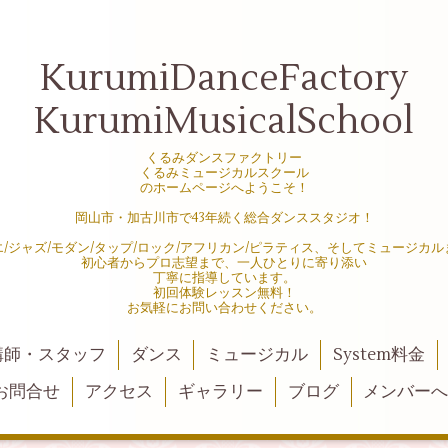
KurumiDanceFactory
KurumiMusicalSchool
くるみダンスファクトリー
くるみミュージカルスクール
のホームページへようこそ！
岡山市・加古川市で43年続く総合ダンススタジオ！
エ/ジャズ/モダン/タップ/ロック/アフリカン/ピラティス、そしてミュージカル
初心者からプロ志望まで、一人ひとりに寄り添い
丁寧に指導しています。
初回体験レッスン無料！
お気軽にお問い合わせください。
講師・スタッフ
ダンス
ミュージカル
System料金
お問合せ
アクセス
ギャラリー
ブログ
メンバー