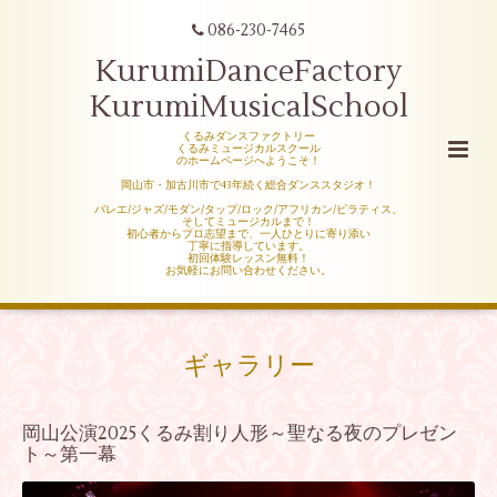
086-230-7465
KurumiDanceFactory
KurumiMusicalSchool
くるみダンスファクトリー
くるみミュージカルスクール
のホームページへようこそ！
岡山市・加古川市で43年続く総合ダンススタジオ！
バレエ/ジャズ/モダン/タップ/ロック/アフリカン/ピラティス、
そしてミュージカルまで！
初心者からプロ志望まで、一人ひとりに寄り添い
丁寧に指導しています。
初回体験レッスン無料！
お気軽にお問い合わせください。
ギャラリー
岡山公演2025くるみ割り人形～聖なる夜のプレゼン
ト～第一幕