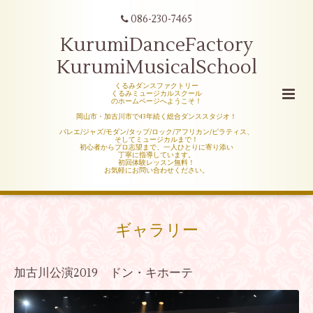
086-230-7465
KurumiDanceFactory
KurumiMusicalSchool
くるみダンスファクトリー
くるみミュージカルスクール
のホームページへようこそ！
岡山市・加古川市で43年続く総合ダンススタジオ！
バレエ/ジャズ/モダン/タップ/ロック/アフリカン/ピラティス、
そしてミュージカルまで！
初心者からプロ志望まで、一人ひとりに寄り添い
丁寧に指導しています。
初回体験レッスン無料！
お気軽にお問い合わせください。
ギャラリー
加古川公演2019 ドン・キホーテ