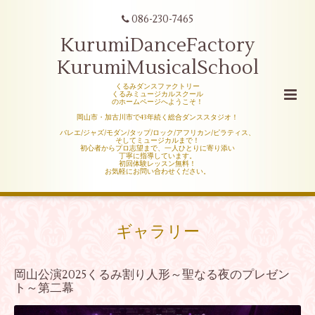
086-230-7465
KurumiDanceFactory
KurumiMusicalSchool
くるみダンスファクトリー
くるみミュージカルスクール
のホームページへようこそ！
岡山市・加古川市で43年続く総合ダンススタジオ！
バレエ/ジャズ/モダン/タップ/ロック/アフリカン/ピラティス、
そしてミュージカルまで！
初心者からプロ志望まで、一人ひとりに寄り添い
丁寧に指導しています。
初回体験レッスン無料！
お気軽にお問い合わせください。
ギャラリー
岡山公演2025くるみ割り人形～聖なる夜のプレゼン
ト～第二幕