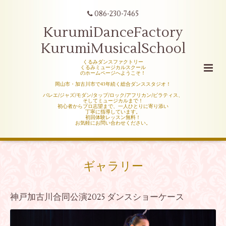
086-230-7465
KurumiDanceFactory
KurumiMusicalSchool
くるみダンスファクトリー
くるみミュージカルスクール
のホームページへようこそ！
岡山市・加古川市で43年続く総合ダンススタジオ！
バレエ/ジャズ/モダン/タップ/ロック/アフリカン/ピラティス、
そしてミュージカルまで！
初心者からプロ志望まで、一人ひとりに寄り添い
丁寧に指導しています。
初回体験レッスン無料！
お気軽にお問い合わせください。
ギャラリー
神戸加古川合同公演2025 ダンスショーケース