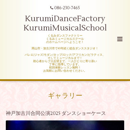
086-230-7465
KurumiDanceFactory
KurumiMusicalSchool
くるみダンスファクトリー
くるみミュージカルスクール
のホームページへようこそ！
岡山市・加古川市で43年続く総合ダンススタジオ！
バレエ/ジャズ/モダン/タップ/ロック/アフリカン/ピラティス、
そしてミュージカルまで！
初心者からプロ志望まで、一人ひとりに寄り添い
丁寧に指導しています。
初回体験レッスン無料！
お気軽にお問い合わせください。
ギャラリー
神戸加古川合同公演2025 ダンスショーケース