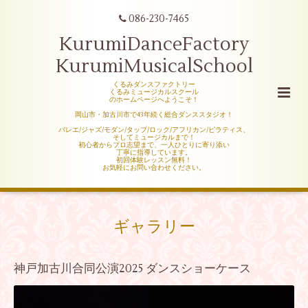
086-230-7465
KurumiDanceFactory
KurumiMusicalSchool
くるみダンスファクトリー
くるみミュージカルスクール
のホームページへようこそ！
岡山市・加古川市で43年続く総合ダンススタジオ！
バレエ/ジャズ/モダン/タップ/ロック/アフリカン/ピラティス、
そしてミュージカルまで！
初心者からプロ志望まで、一人ひとりに寄り添い
丁寧に指導しています。
初回体験レッスン無料！
お気軽にお問い合わせください。
ギャラリー
神戸加古川合同公演2025 ダンスショーケース