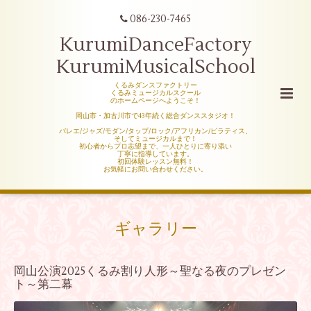
086-230-7465
KurumiDanceFactory
KurumiMusicalSchool
くるみダンスファクトリー
くるみミュージカルスクール
のホームページへようこそ！
岡山市・加古川市で43年続く総合ダンススタジオ！
バレエ/ジャズ/モダン/タップ/ロック/アフリカン/ピラティス、
そしてミュージカルまで！
初心者からプロ志望まで、一人ひとりに寄り添い
丁寧に指導しています。
初回体験レッスン無料！
お気軽にお問い合わせください。
ギャラリー
岡山公演2025くるみ割り人形～聖なる夜のプレゼン
ト～第二幕