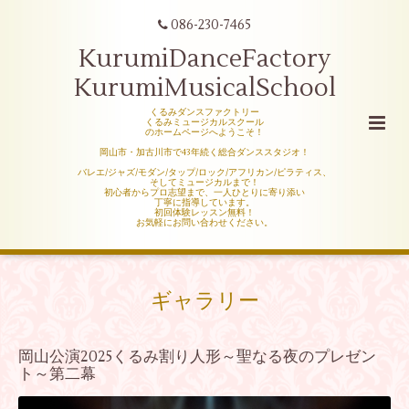
086-230-7465
KurumiDanceFactory
KurumiMusicalSchool
くるみダンスファクトリー
くるみミュージカルスクール
のホームページへようこそ！
岡山市・加古川市で43年続く総合ダンススタジオ！
バレエ/ジャズ/モダン/タップ/ロック/アフリカン/ピラティス、
そしてミュージカルまで！
初心者からプロ志望まで、一人ひとりに寄り添い
丁寧に指導しています。
初回体験レッスン無料！
お気軽にお問い合わせください。
ギャラリー
岡山公演2025くるみ割り人形～聖なる夜のプレゼン
ト～第二幕