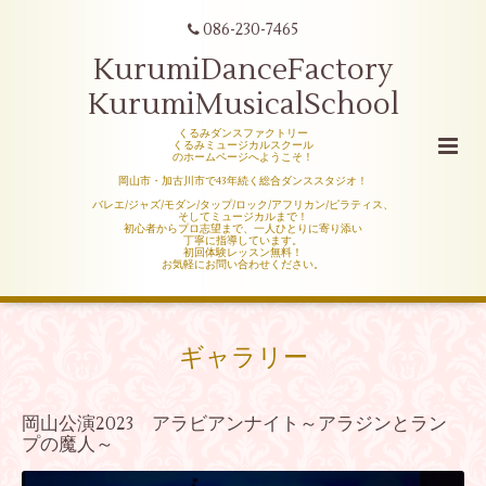
086-230-7465
KurumiDanceFactory
KurumiMusicalSchool
くるみダンスファクトリー
くるみミュージカルスクール
のホームページへようこそ！
岡山市・加古川市で43年続く総合ダンススタジオ！
バレエ/ジャズ/モダン/タップ/ロック/アフリカン/ピラティス、
そしてミュージカルまで！
初心者からプロ志望まで、一人ひとりに寄り添い
丁寧に指導しています。
初回体験レッスン無料！
お気軽にお問い合わせください。
ギャラリー
岡山公演2023 アラビアンナイト～アラジンとラン
プの魔人～