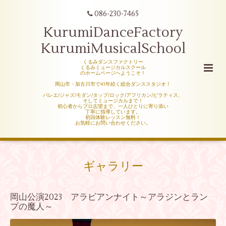
086-230-7465
KurumiDanceFactory
KurumiMusicalSchool
くるみダンスファクトリー
くるみミュージカルスクール
のホームページへようこそ！
岡山市・加古川市で43年続く総合ダンススタジオ！
バレエ/ジャズ/モダン/タップ/ロック/アフリカン/ピラティス、
そしてミュージカルまで！
初心者からプロ志望まで、一人ひとりに寄り添い
丁寧に指導しています。
初回体験レッスン無料！
お気軽にお問い合わせください。
ギャラリー
岡山公演2023 アラビアンナイト～アラジンとラン
プの魔人～