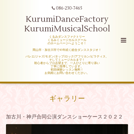
086-230-7465
KurumiDanceFactory
KurumiMusicalSchool
くるみダンスファクトリー
くるみミュージカルスクール
のホームページへようこそ！
岡山市・加古川市で43年続く総合ダンススタジオ！
バレエ/ジャズ/モダン/タップ/ロック/アフリカン/ピラティス、
そしてミュージカルまで！
初心者からプロ志望まで、一人ひとりに寄り添い
丁寧に指導しています。
初回体験レッスン無料！
お気軽にお問い合わせください。
ギャラリー
加古川・神戸合同公演ダンスショーケース２０２２