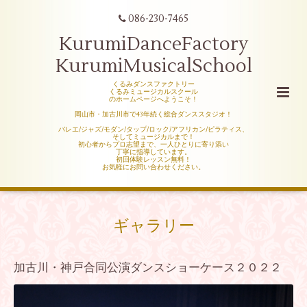
086-230-7465
KurumiDanceFactory
KurumiMusicalSchool
くるみダンスファクトリー
くるみミュージカルスクール
のホームページへようこそ！
岡山市・加古川市で43年続く総合ダンススタジオ！
バレエ/ジャズ/モダン/タップ/ロック/アフリカン/ピラティス、
そしてミュージカルまで！
初心者からプロ志望まで、一人ひとりに寄り添い
丁寧に指導しています。
初回体験レッスン無料！
お気軽にお問い合わせください。
ギャラリー
加古川・神戸合同公演ダンスショーケース２０２２