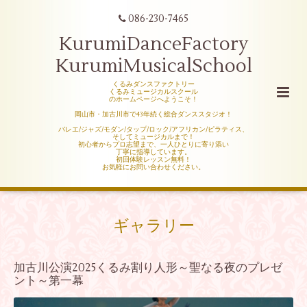
086-230-7465
KurumiDanceFactory
KurumiMusicalSchool
くるみダンスファクトリー
くるみミュージカルスクール
のホームページへようこそ！
岡山市・加古川市で43年続く総合ダンススタジオ！
バレエ/ジャズ/モダン/タップ/ロック/アフリカン/ピラティス、
そしてミュージカルまで！
初心者からプロ志望まで、一人ひとりに寄り添い
丁寧に指導しています。
初回体験レッスン無料！
お気軽にお問い合わせください。
ギャラリー
加古川公演2025くるみ割り人形～聖なる夜のプレゼ
ント～第一幕