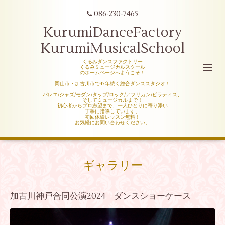
086-230-7465
KurumiDanceFactory
KurumiMusicalSchool
くるみダンスファクトリー
くるみミュージカルスクール
のホームページへようこそ！
岡山市・加古川市で43年続く総合ダンススタジオ！
バレエ/ジャズ/モダン/タップ/ロック/アフリカン/ピラティス、
そしてミュージカルまで！
初心者からプロ志望まで、一人ひとりに寄り添い
丁寧に指導しています。
初回体験レッスン無料！
お気軽にお問い合わせください。
ギャラリー
加古川神戸合同公演2024 ダンスショーケース