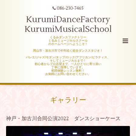
086-230-7465
KurumiDanceFactory
KurumiMusicalSchool
くるみダンスファクトリー
くるみミュージカルスクール
のホームページへようこそ！
岡山市・加古川市で43年続く総合ダンススタジオ！
バレエ/ジャズ/モダン/タップ/ロック/アフリカン/ピラティス、
そしてミュージカルまで！
初心者からプロ志望まで、一人ひとりに寄り添い
丁寧に指導しています。
初回体験レッスン無料！
お気軽にお問い合わせください。
ギャラリー
神戸・加古川合同公演2022 ダンスショーケース