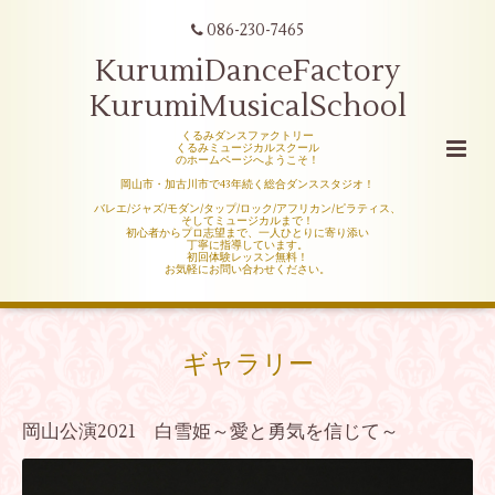
086-230-7465
KurumiDanceFactory
KurumiMusicalSchool
くるみダンスファクトリー
くるみミュージカルスクール
のホームページへようこそ！
岡山市・加古川市で43年続く総合ダンススタジオ！
バレエ/ジャズ/モダン/タップ/ロック/アフリカン/ピラティス、
そしてミュージカルまで！
初心者からプロ志望まで、一人ひとりに寄り添い
丁寧に指導しています。
初回体験レッスン無料！
お気軽にお問い合わせください。
ギャラリー
岡山公演2021 白雪姫～愛と勇気を信じて～